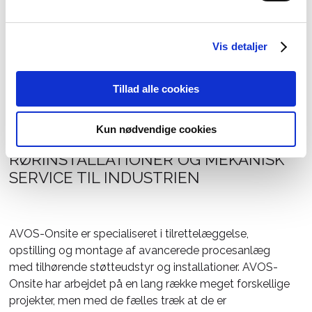
Kompleks installation og
Vis detaljer
montage baseret på viden,
erfaring og kompetence
Tillad alle cookies
Kun nødvendige cookies
AVOS-ONSITE ARBEJDER MED
RØRINSTALLATIONER OG MEKANISK
SERVICE TIL INDUSTRIEN
AVOS-Onsite er specialiseret i tilrettelæggelse,
opstilling og montage af avancerede procesanlæg
med tilhørende støtteudstyr og installationer. AVOS-
Onsite har arbejdet på en lang række meget forskellige
projekter, men med de fælles træk at de er