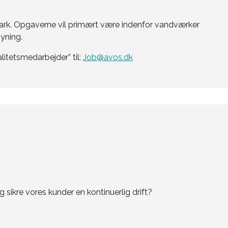
mark. Opgaverne vil primært være indenfor vandværker
yning.
itetsmedarbejder” til:
Job@avos.dk
S
 sikre vores kunder en kontinuerlig drift?