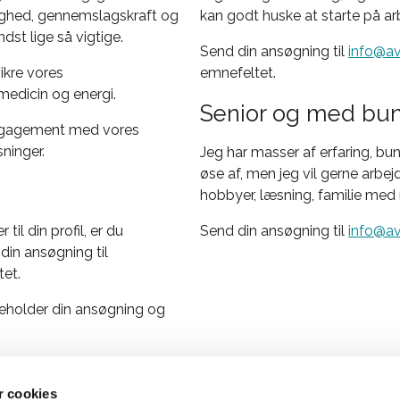
ighed, gennemslagskraft og
kan godt huske at starte på a
indst lige så vigtige.
Send din ansøgning til
info@av
ikre vores
emnefeltet.
medicin og energi.
Senior og med bunk
engagement med vores
sninger.
Jeg har masser af erfaring, bu
øse af, men jeg vil gerne arbe
hobbyer, læsning, familie med
til din profil, er du
Send din ansøgning til
info@av
din ansøgning til
tet.
eholder din ansøgning og
tivation må gerne skinne
te fortrin (bare rolig, du
 cookies