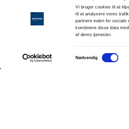
kommer til at lære mange flere med en ansættelse ho
Vi bruger cookies til at til
til at analysere vores tra
Alle ansøgere vil modtage en meddelelse, men vi send
partnere inden for sociale
uopfordrede ansøgninger, medmindre du bliver indkaldt 
kombinere disse data med a
af deres tjenester.
Samtykkevalg
Nødvendig