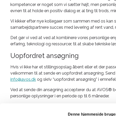
kompetencer er noget som vi sætter højt, men personl
evnen til at holde en positiv dialog er, al ting til trods, m
Vi kikker efter nye kollegaer som sammen med os kan s
samarbejdspartnere succes med levering af rent vand, 
Det gør vi ved at ved at kombinere vores personlige 
erfaring, teknologi og ressourcer, til at skabe tekniske lø
Uopfordret ansøgning
Hvis vi ikke har et stillingsopslag åbent eller et der passer 
velkommen til at sende en uopfordret ansøgning. Send 
info@avos.dk
og skriv “uopfordret ansøgning” i emnefel
Ved at sende din ansøgning accepterer du at AVOS® b
personlige oplysninger i en periode op til 6 måneder.
Vi stiller ingen formkrav til din ansøgning! Men, din mo
igennem og hvilke kompetencer du mener er dine stærkes
Denne hjemmeside bruger