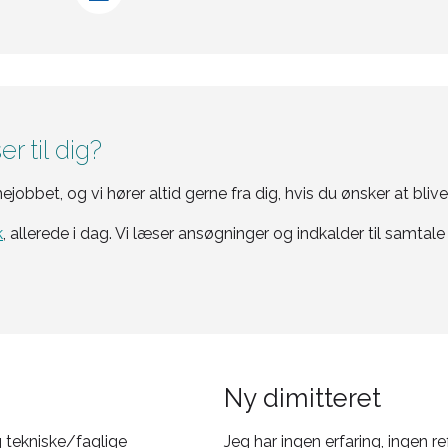
r til dig?
bbet, og vi hører altid gerne fra dig, hvis du ønsker at bliv
k
, allerede i dag. Vi læser ansøgninger og indkalder til samtal
Ny dimitteret
g tekniske/faglige
Jeg har ingen erfaring, ingen r