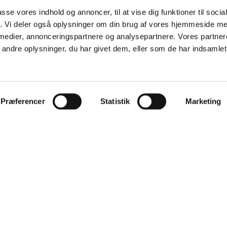
s AVOS).
passe vores indhold og annoncer, til at vise dig funktioner til soci
fik. Vi deler også oplysninger om din brug af vores hjemmeside m
er ikke andet feedback ved
 medier, annonceringspartnere og analysepartnere. Vores partne
til samtale.
ndre oplysninger, du har givet dem, eller som de har indsamlet 
Præferencer
Statistik
Marketing
Kontakt os!
Et stærkt team med stor erfaring står klar til at hjælp dig.
Kontakt os