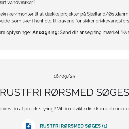
mært vandværker?
etekniker/montør til at dække projekter på Sjælland/Østdan
e, som sker i henhold til kravene for sikker drikkevandsfors
ere oplysninger.
Ansøgning:
Send din ansøgning mærket ”Kval
16/09/25
RUSTFRI RØRSMED SØGE
drives du af projektstyring? Vil du udvikle dine kompetencer og
RUSTFRI RØRSMED SØGES (1)